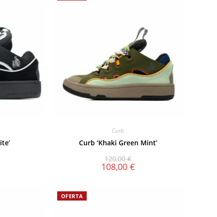
Curb
ite’
Curb ‘Khaki Green Mint’
120,00
€
108,00
€
OFERTA