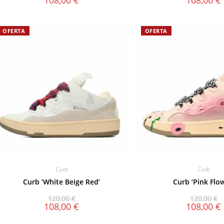
108,00
€
108,00
€
OFERTA
OFERTA
Curb
Curb
Curb ‘White Beige Red’
Curb ‘Pink Flo
120,00
€
120,00
€
108,00
€
108,00
€