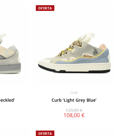
OFERTA
Curb
peckled’
Curb ‘Light Grey Blue’
120,00
€
108,00
€
OFERTA