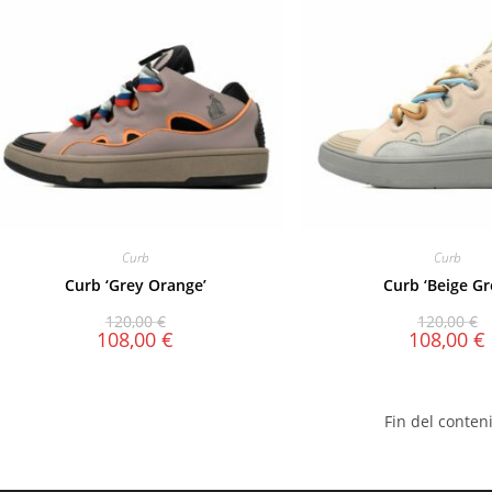
Curb
Curb
Curb ‘Grey Orange’
Curb ‘Beige Gr
120,00
€
120,00
€
108,00
€
108,00
€
Fin del conten