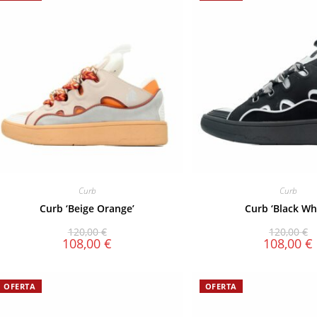
Curb
Curb
Curb ‘Beige Orange’
Curb ‘Black Wh
120,00
€
120,00
€
108,00
€
108,00
€
OFERTA
OFERTA