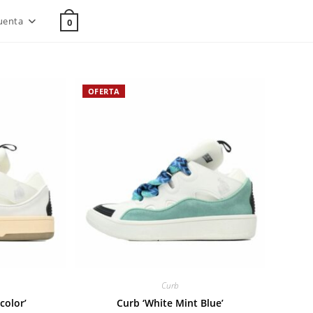
uenta
0
OFERTA
Curb
color’
Curb ‘White Mint Blue’