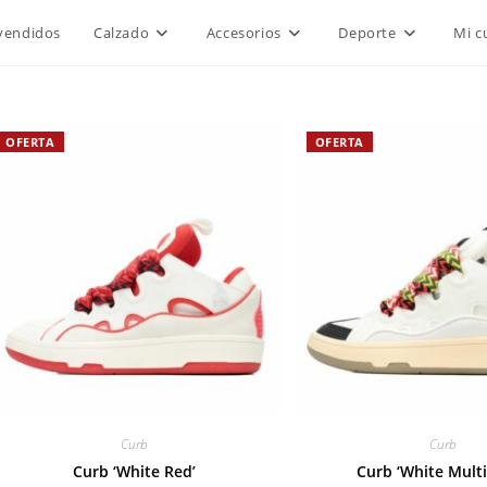
vendidos
Calzado
Accesorios
Deporte
Mi c
OFERTA
OFERTA
Curb
Curb
Curb ‘White Red’
Curb ‘White Multi