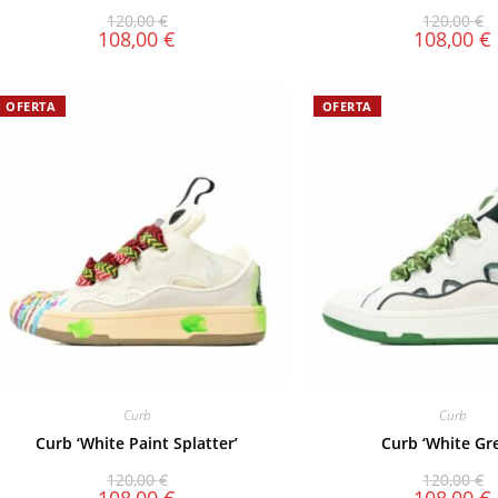
120,00
€
120,00
€
108,00
€
108,00
€
OFERTA
OFERTA
Curb
Curb
Curb ‘White Paint Splatter’
Curb ‘White Gr
120,00
€
120,00
€