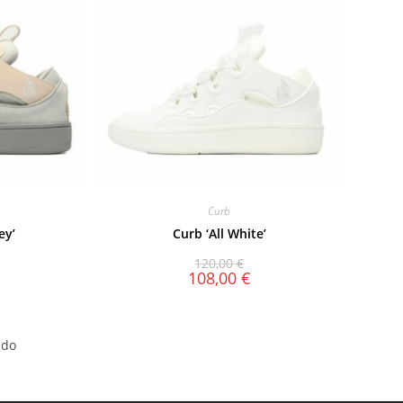
Curb
ey’
Curb ‘All White’
120,00
€
108,00
€
ido