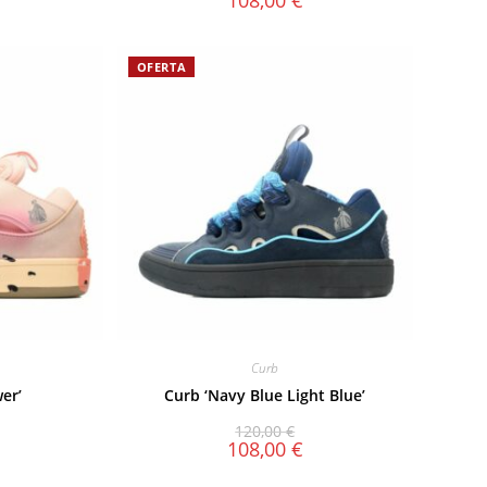
108,00
€
OFERTA
Curb
wer’
Curb ‘Navy Blue Light Blue’
120,00
€
108,00
€