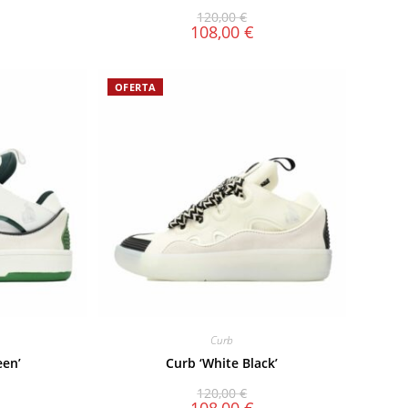
120,00
€
108,00
€
OFERTA
Curb
een’
Curb ‘White Black’
120,00
€