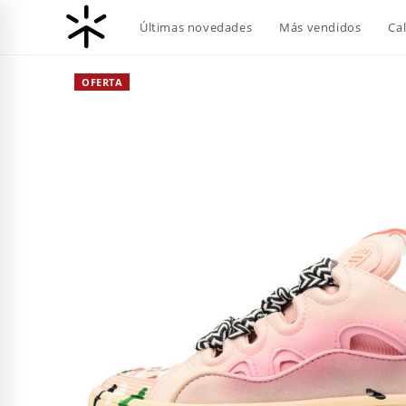
Ir
Últimas novedades
Más vendidos
Ca
al
contenido
OFERTA