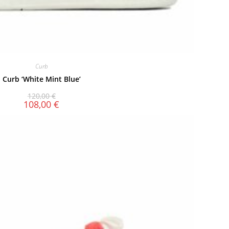
Curb
Curb ‘White Mint Blue’
120,00
€
108,00
€