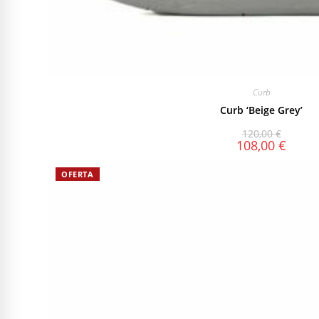
Curb
Curb ‘Beige Grey’
120,00
€
108,00
€
OFERTA