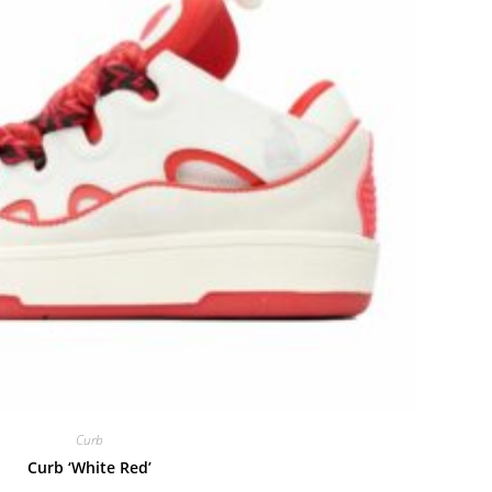
Curb
Curb ‘White Red’