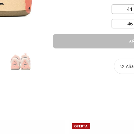
44
46
AÑ
Añad
OFERTA