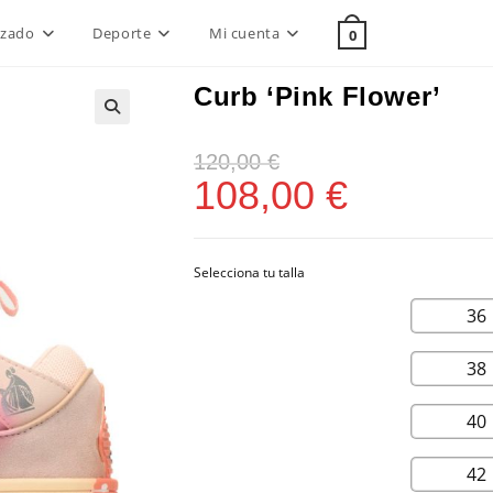
lzado
Deporte
Mi cuenta
0
Curb ‘Pink Flower’
120,00
€
108,00
€
36
38
40
42