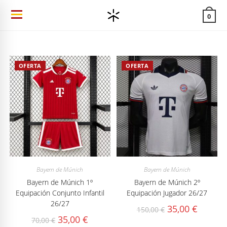
Ir
0
al
contenido
OFERTA
OFERTA
Bayern de Múnich
Bayern de Múnich
Bayern de Múnich 1º
Bayern de Múnich 2º
Equipación Conjunto Infantil
Equipación Jugador 26/27
26/27
El
El
35,00
€
150,00
€
precio
precio
El
El
35,00
€
70,00
€
original
actual
precio
precio