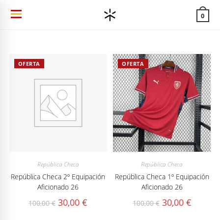
Ir
0
al
contenido
OFERTA
OFERTA
República Checa
República Checa
República Checa 2º Equipación
República Checa 1º Equipación
Aficionado 26
Aficionado 26
El
El
El
El
30,00
€
30,00
€
100,00
€
100,00
€
precio
precio
precio
precio
original
actual
original
actual