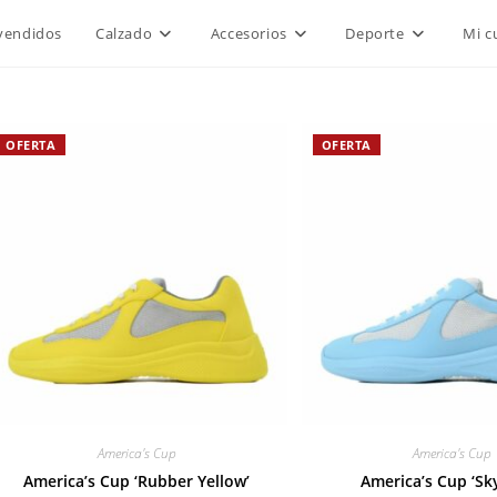
vendidos
Calzado
Accesorios
Deporte
Mi c
OFERTA
OFERTA
America's Cup
America's Cup
America’s Cup ‘Rubber Yellow’
America’s Cup ‘Sk