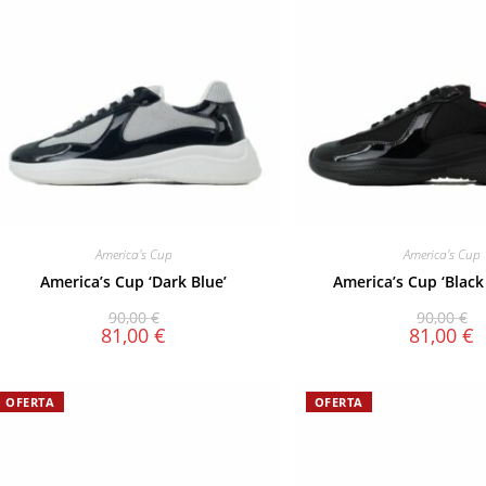
America's Cup
America's Cup
America’s Cup ‘Dark Blue’
America’s Cup ‘Black 
90,00
€
90,00
€
81,00
€
81,00
€
OFERTA
OFERTA