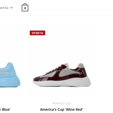
uenta
0
OFERTA
America's Cup
y Blue’
America’s Cup ‘Wine Red’