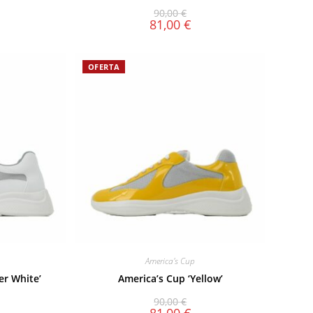
90,00
€
81,00
€
OFERTA
America's Cup
er White’
America’s Cup ‘Yellow’
90,00
€