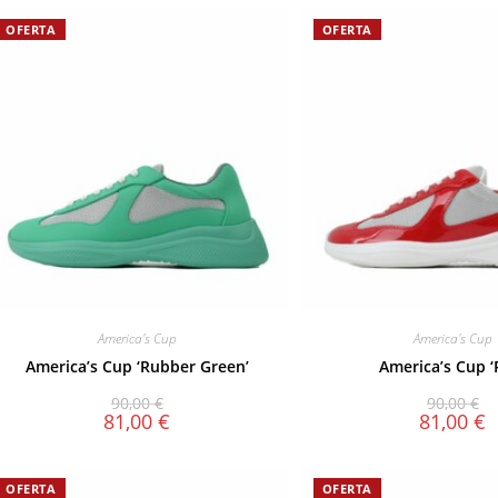
OFERTA
OFERTA
America's Cup
America's Cup
America’s Cup ‘Rubber Green’
America’s Cup ‘
90,00
€
90,00
€
81,00
€
81,00
€
OFERTA
OFERTA