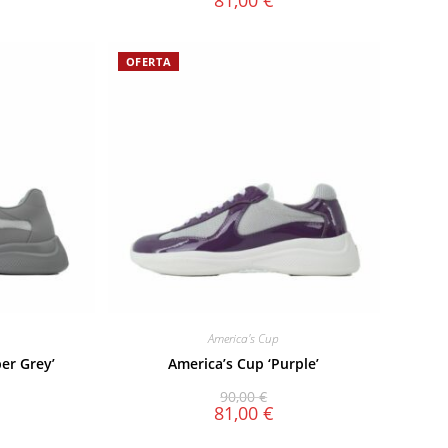
81,00
€
OFERTA
America's Cup
er Grey’
America’s Cup ‘Purple’
90,00
€
81,00
€