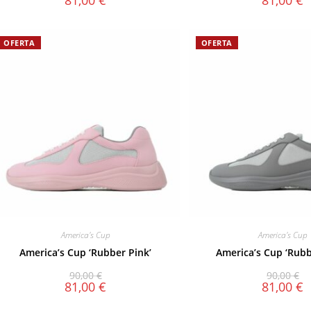
81,00
€
81,00
€
OFERTA
OFERTA
America's Cup
America's Cup
America’s Cup ‘Rubber Pink’
America’s Cup ‘Rubb
90,00
€
90,00
€
81,00
€
81,00
€