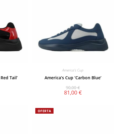
America's Cup
Red Tail’
America’s Cup ‘Carbon Blue’
90,00
€
81,00
€
OFERTA