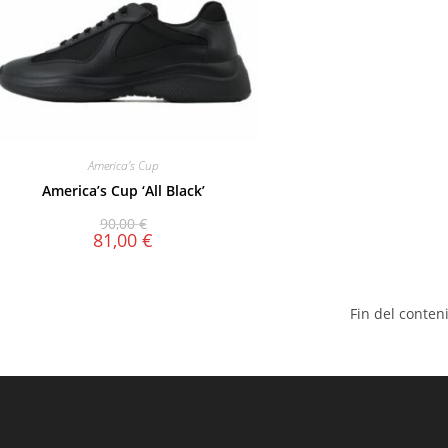
America's Cup
America’s Cup ‘All Black’
90,00
€
81,00
€
Fin del conten