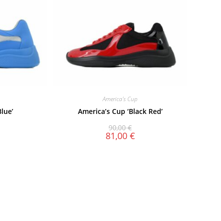
America's Cup
Blue’
America’s Cup ‘Black Red’
90,00
€
81,00
€