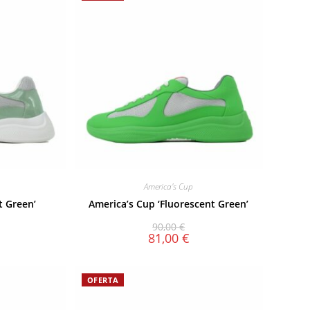
America's Cup
t Green’
America’s Cup ‘Fluorescent Green’
90,00
€
81,00
€
OFERTA