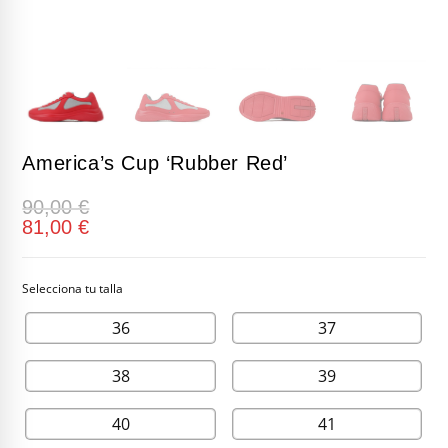
America’s Cup ‘Rubber Red’
90,00
€
81,00
€
36
37
38
39
40
41