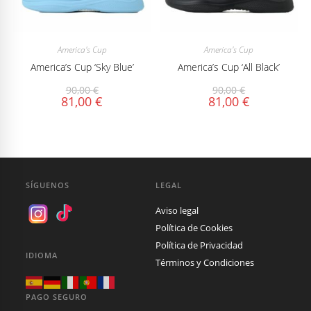
America's Cup
America's Cup
America’s Cup ‘Sky Blue’
America’s Cup ‘All Black’
90,00
€
90,00
€
81,00
€
81,00
€
SÍGUENOS
LEGAL
Aviso legal
Política de Cookies
Política de Privacidad
IDIOMA
Términos y Condiciones
PAGO SEGURO