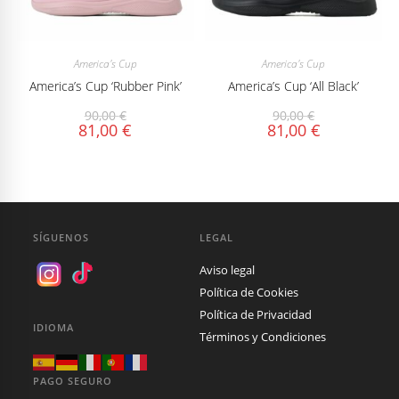
America's Cup
America's Cup
America’s Cup ‘Rubber Pink’
America’s Cup ‘All Black’
90,00
€
90,00
€
81,00
€
81,00
€
SÍGUENOS
LEGAL
Aviso legal
Política de Cookies
Política de Privacidad
IDIOMA
Términos y Condiciones
PAGO SEGURO