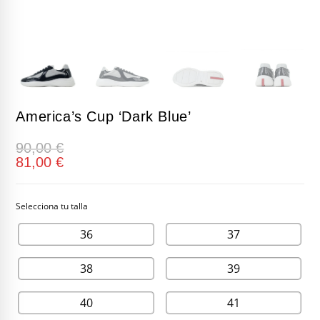
America’s Cup ‘Dark Blue’
90,00
€
81,00
€
36
37
38
39
40
41