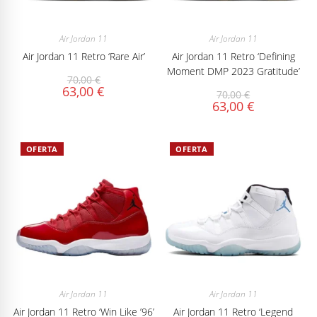
Air Jordan 11
Air Jordan 11
Air Jordan 11 Retro ‘Rare Air’
Air Jordan 11 Retro ‘Defining
Moment DMP 2023 Gratitude’
70,00
€
63,00
€
70,00
€
63,00
€
OFERTA
OFERTA
Air Jordan 11
Air Jordan 11
Air Jordan 11 Retro ‘Win Like ’96’
Air Jordan 11 Retro ‘Legend