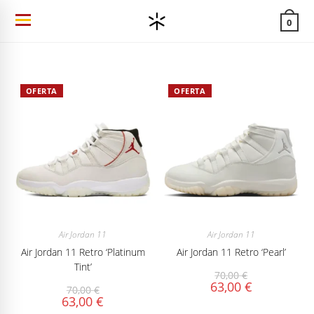
Ir
0
al
contenido
OFERTA
OFERTA
Air Jordan 11
Air Jordan 11
Air Jordan 11 Retro ‘Platinum
Air Jordan 11 Retro ‘Pearl’
Tint’
70,00
€
63,00
€
70,00
€
63,00
€