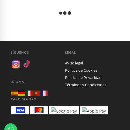
OFERTA
OFERTA
Air Jordan 11
Air Jordan 11
Air Jordan 11 Retro ‘Jubilee 
Air Jordan 11 Retro ‘Concord’
25th Anniversary’
2000
70,00
€
70,00
€
63,00
€
63,00
€
OFERTA