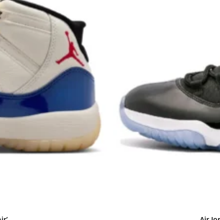
ir’
Air Jo