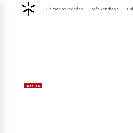
Ir
Últimas novedades
Más vendidos
Ca
al
contenido
OFERTA