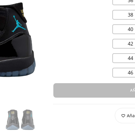
36
38
40
42
44
46
AÑ
Añad