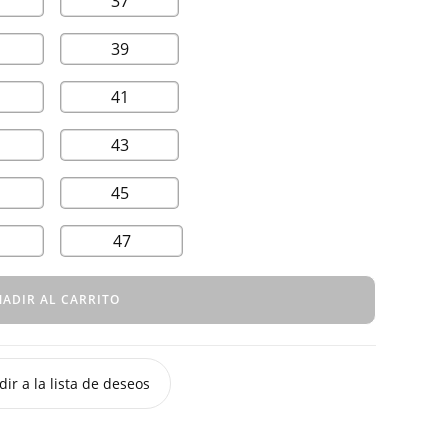
37
39
41
43
45
47
ADIR AL CARRITO
ir a la lista de deseos