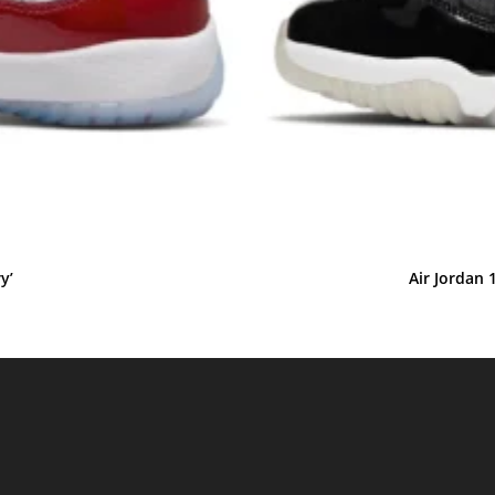
y’
Air Jordan 
cio
ual
00 €.