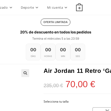
lzado
Deporte
Mi cuenta
0
OFERTA LIMITADA
20% de descuento en todos los pedidos
Termina el miércoles 5 a las 23:59
00
00
00
00
DÍAS
HORAS
MIN
SEG
Air Jordan 11 Retro ‘
70,00
€
El
El
235,00
€
precio
precio
original
actual
era:
es:
235,00 €.
70,00 €.