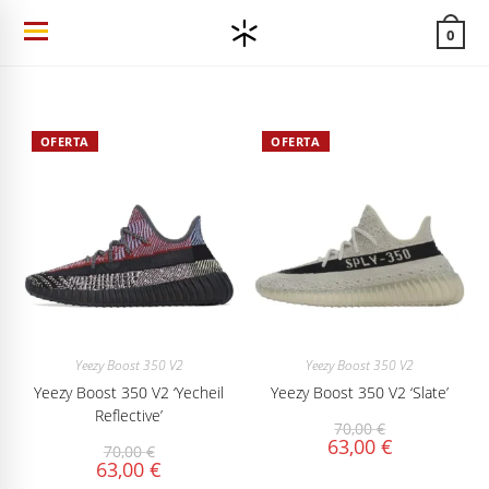
Ir
0
al
contenido
OFERTA
OFERTA
Yeezy Boost 350 V2
Yeezy Boost 350 V2
Yeezy Boost 350 V2 ‘Yecheil
Yeezy Boost 350 V2 ‘Slate’
Reflective’
70,00
€
63,00
€
70,00
€
63,00
€