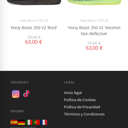
Yeezy Boost 350 V2
Yeezy Boost 350 V2
Yeezy Boost 350 V2 ‘Bred’
Yeezy Boost 350 V2 ‘Yeezreel
Non-Reflective’
70,00
€
63,00
€
70,00
€
63,00
€
SÍGUENOS
LEGAL
Aviso legal
Política de Cookies
Política de Privacidad
IDIOMA
Términos y Condiciones