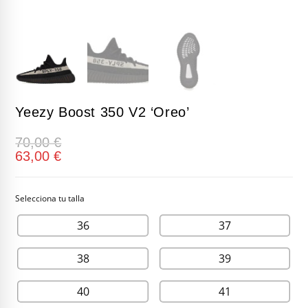
Yeezy Boost 350 V2 ‘Oreo’
70,00
€
63,00
€
36
37
38
39
40
41