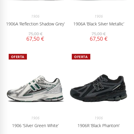
1906
1906
1906A ‘Reflection Shadow Grey’
1906A ‘Black Silver Metallic’
75,00
€
75,00
€
67,50
€
67,50
€
OFERTA
OFERTA
1906
1906
1906 ‘Silver Green White’
1906R ‘Black Phantom’