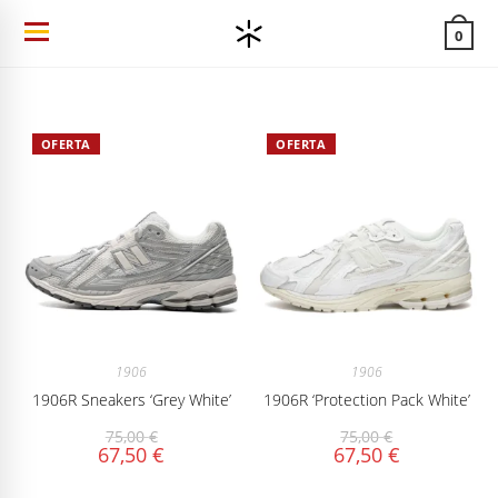
Ir
0
al
contenido
OFERTA
OFERTA
1906
1906
1906R Sneakers ‘Grey White’
1906R ‘Protection Pack White’
75,00
€
75,00
€
67,50
€
67,50
€