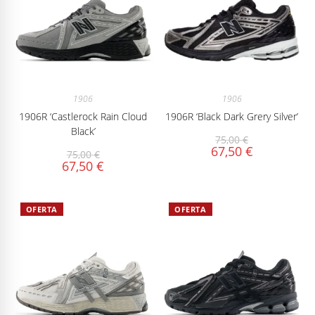
1906
1906
1906R ‘Castlerock Rain Cloud
1906R ‘Black Dark Grery Silver’
Black’
75,00
€
67,50
€
75,00
€
67,50
€
OFERTA
OFERTA