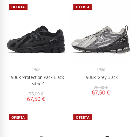
OFERTA
OFERTA
1906
1906
1906R ‘Protection Pack Black
1906R ‘Grey Black’
Leather’
75,00
€
67,50
€
75,00
€
67,50
€
OFERTA
OFERTA