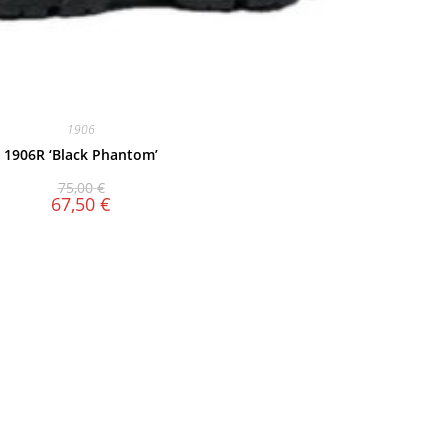
1906
1906R ‘Black Phantom’
75,00
€
67,50
€