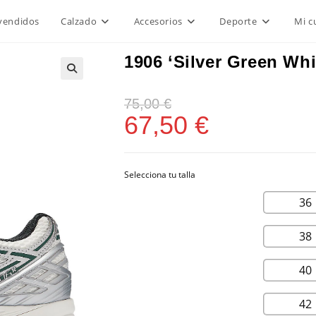
vendidos
Calzado
Accesorios
Deporte
Mi c
1906 ‘Silver Green Whi
75,00
€
67,50
€
36
38
40
42