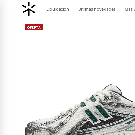
Ir
Liquidación
Últimas novedades
Más 
al
contenido
OFERTA