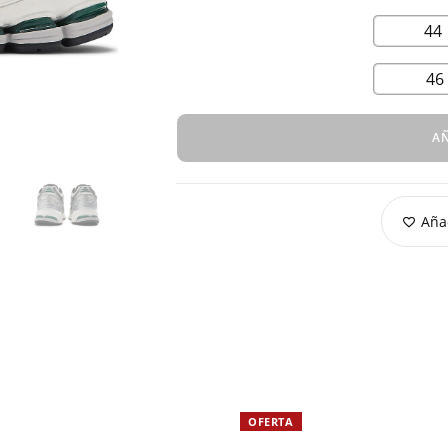
44
46
AÑ
Añad
OFERTA