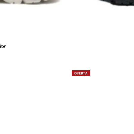
te’
OFERTA