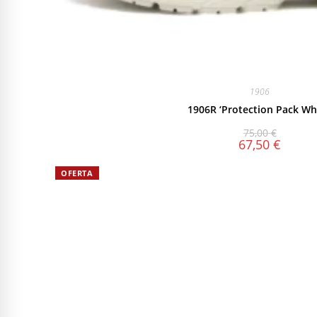
1906
1906R ‘Protection Pack Whi
75,00
€
67,50
€
OFERTA