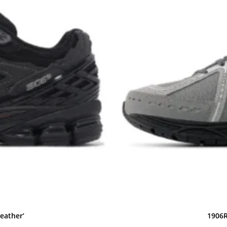
eather’
1906R