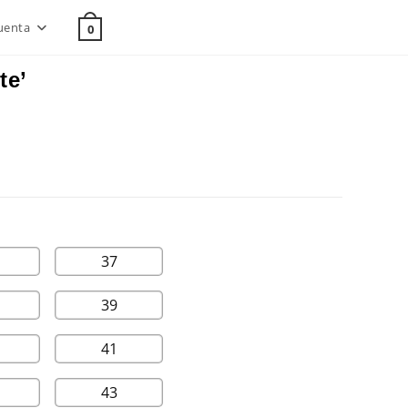
uenta
0
te’
37
39
41
43