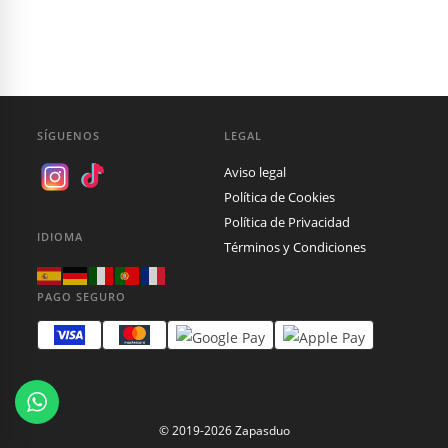
era:
es:
100,00 €.
30,00 €.
SÍGUENOS
LEGAL
Aviso legal
Política de Cookies
Política de Privacidad
IDIOMA
Términos y Condiciones
PAGO SEGURO
© 2019-2026 Zapasduo