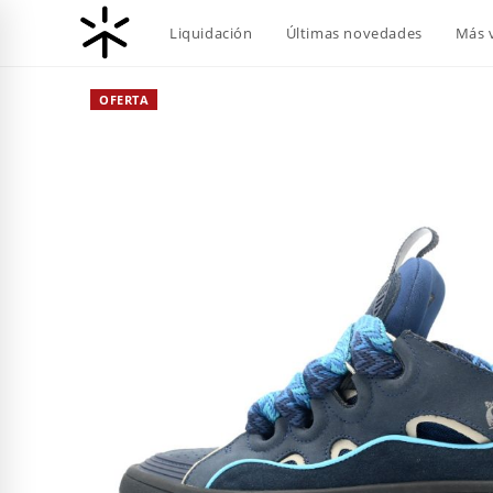
Ir
Liquidación
Últimas novedades
Más 
al
contenido
OFERTA