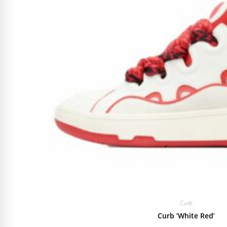
Curb
Curb ‘White Red’