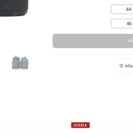
44
46
AÑ
Añad
OFERTA