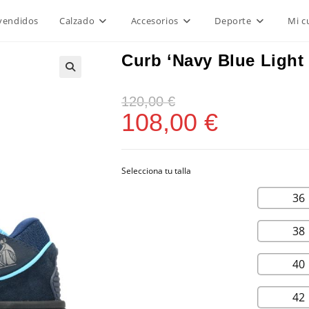
vendidos
Calzado
Accesorios
Deporte
Mi c
Curb ‘Navy Blue Light
120,00
€
108,00
€
36
38
40
42