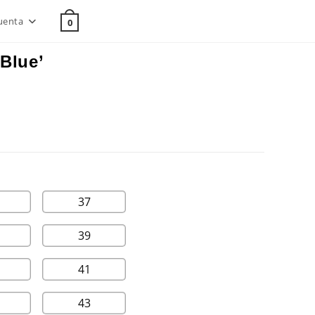
uenta
0
 Blue’
37
39
41
43