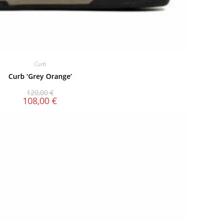
Curb
Curb ‘Grey Orange’
120,00
€
108,00
€