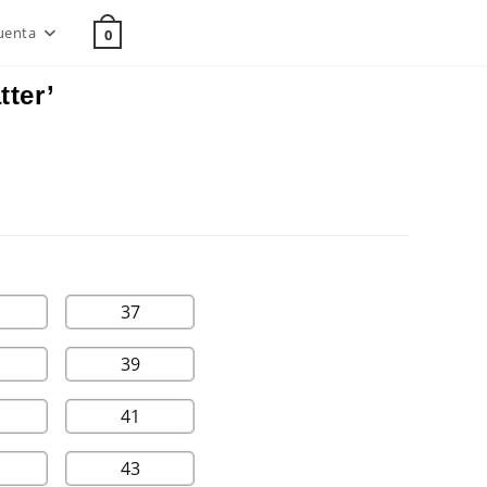
uenta
0
tter’
37
39
41
43