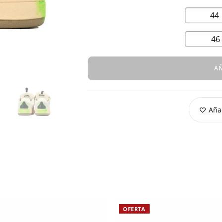
44
46
AÑ
Añad
OFERTA