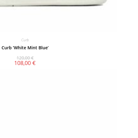
Curb
Curb ‘White Mint Blue’
120,00
€
108,00
€