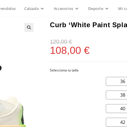
vendidos
Calzado
Accesorios
Deporte
Mi c
Curb ‘White Paint Spla
120,00
€
108,00
€
36
38
40
42