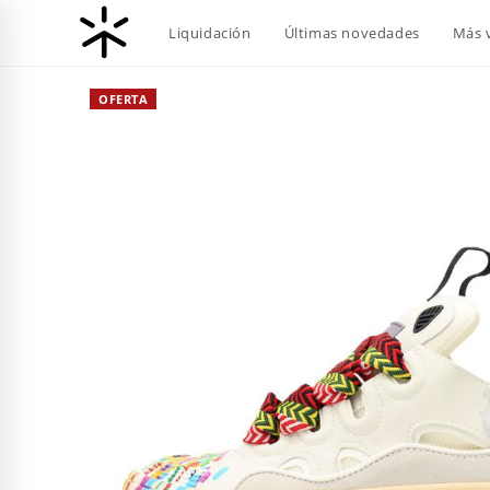
Ir
Liquidación
Últimas novedades
Más 
al
contenido
OFERTA