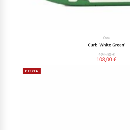
Curb
Curb ‘White Green’
120,00
€
108,00
€
OFERTA