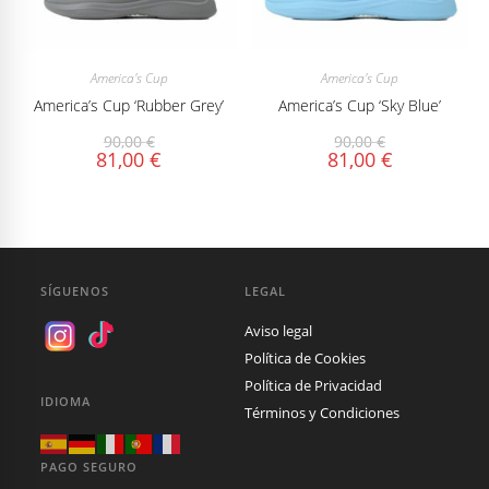
America's Cup
America's Cup
America’s Cup ‘Rubber Grey’
America’s Cup ‘Sky Blue’
90,00
€
90,00
€
81,00
€
81,00
€
SÍGUENOS
LEGAL
Aviso legal
Política de Cookies
Política de Privacidad
IDIOMA
Términos y Condiciones
PAGO SEGURO