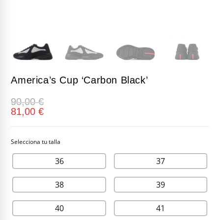
America’s Cup ‘Carbon Black’
90,00
€
81,00
€
36
37
38
39
40
41