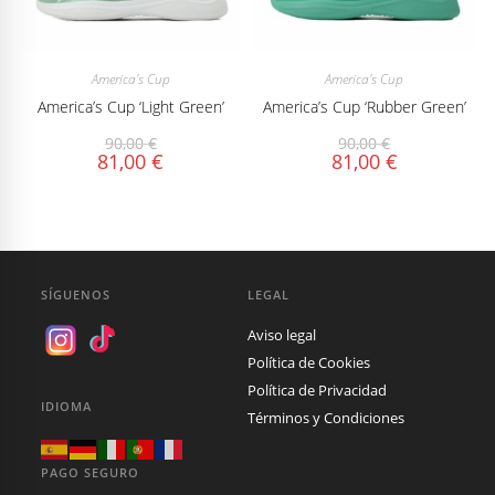
America's Cup
America's Cup
America’s Cup ‘Light Green’
America’s Cup ‘Rubber Green’
90,00
€
90,00
€
81,00
€
81,00
€
SÍGUENOS
LEGAL
Aviso legal
Política de Cookies
Política de Privacidad
IDIOMA
Términos y Condiciones
PAGO SEGURO