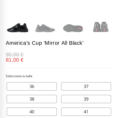
America’s Cup ‘Mirror All Black’
90,00
€
81,00
€
36
37
38
39
40
41