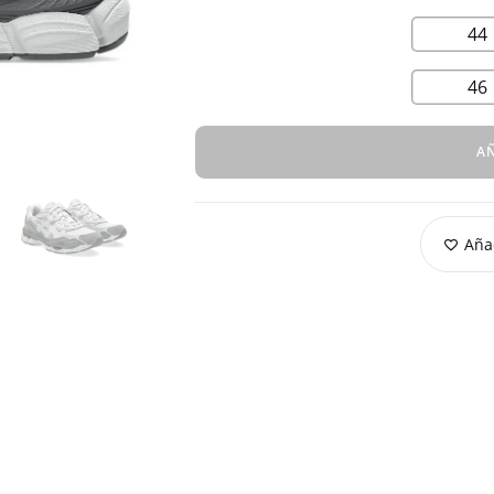
44
46
AÑ
Añad