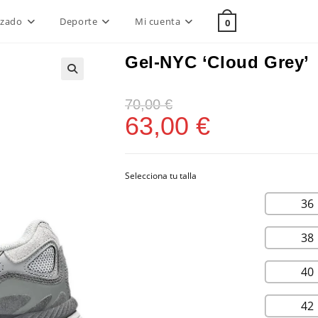
lzado
Deporte
Mi cuenta
0
Gel-NYC ‘Cloud Grey’
70,00
€
63,00
€
36
38
40
42