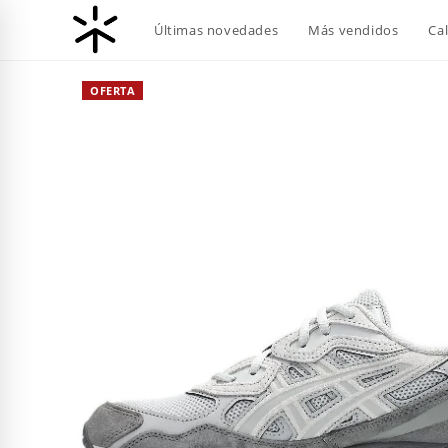
Ir
Últimas novedades
Más vendidos
Ca
al
contenido
OFERTA