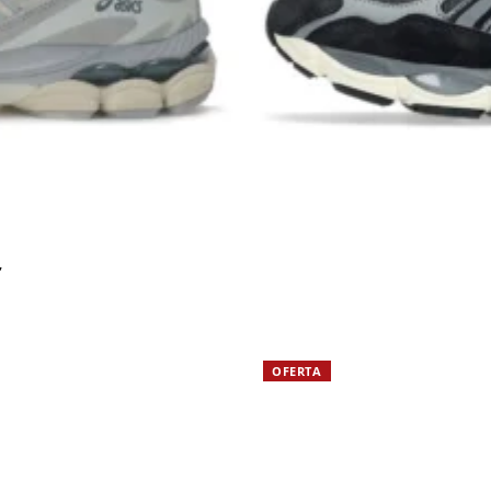
’
OFERTA