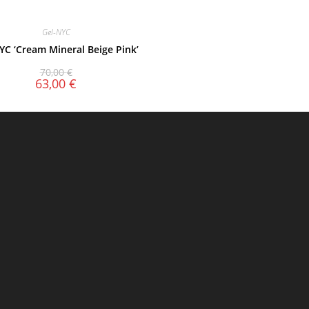
Gel-NYC
YC ‘Cream Mineral Beige Pink’
70,00
€
63,00
€