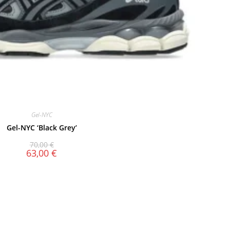
Gel-NYC
Gel-NYC ‘Black Grey’
70,00
€
63,00
€