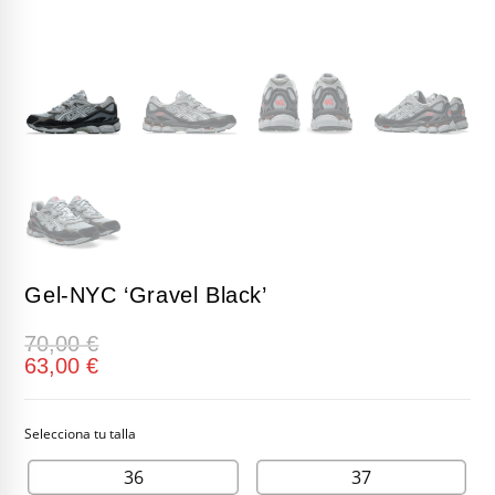
Gel-NYC ‘Gravel Black’
70,00
€
63,00
€
36
37