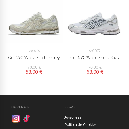
Gel-NYC
Gel-NYC
Gel-NYC ‘White Feather Grey’
Gel-NYC ‘White Sheet Rock’
70,00
€
70,00
€
63,00
€
63,00
€
SÍGUENOS
LEGAL
Aviso legal
Política de Cookies