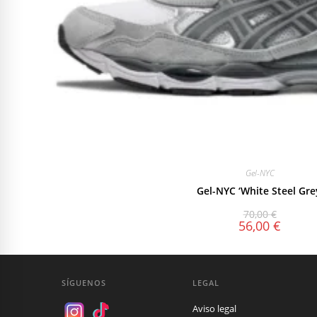
Gel-NYC
Gel-NYC ‘White Steel Gre
70,00
€
56,00
€
SÍGUENOS
LEGAL
Aviso legal