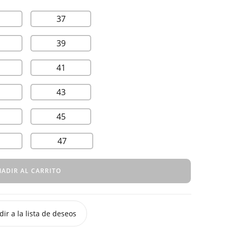
37
39
41
43
45
47
ADIR AL CARRITO
ir a la lista de deseos