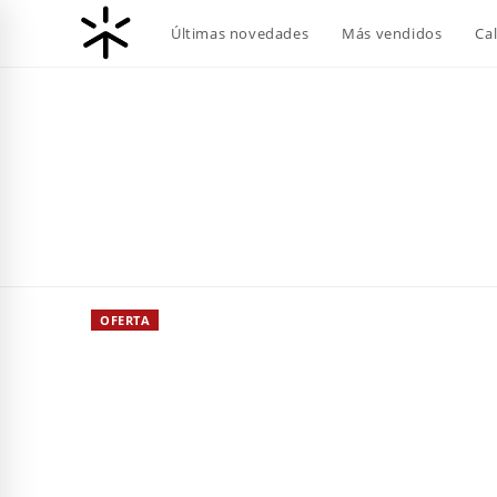
Ir
Últimas novedades
Más vendidos
Ca
al
contenido
OFERTA