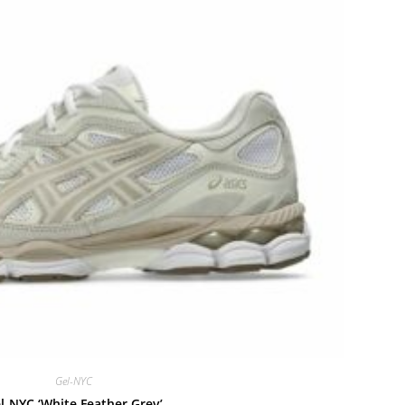
Gel-NYC
l-NYC ‘White Feather Grey’