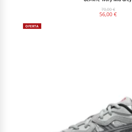
70,00
€
56,00
€
OFERTA