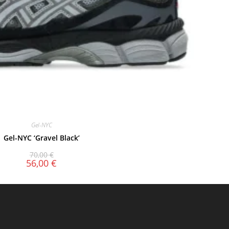
Gel-NYC
Gel-NYC ‘Gravel Black’
70,00
€
56,00
€