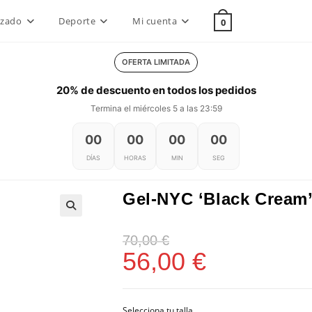
lzado
Deporte
Mi cuenta
0
OFERTA LIMITADA
20% de descuento en todos los pedidos
Termina el miércoles 5 a las 23:59
00
00
00
00
DÍAS
HORAS
MIN
SEG
Gel-NYC ‘Black Cream
70,00
€
56,00
€