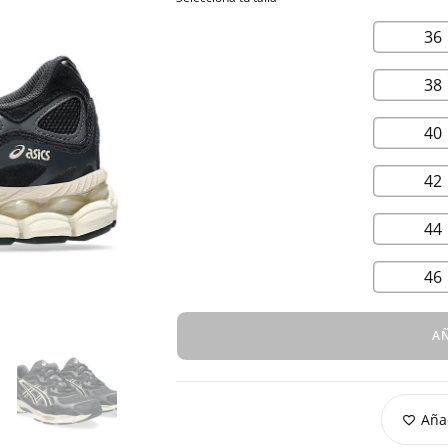
36
38
40
42
44
46
AÑ
Añad