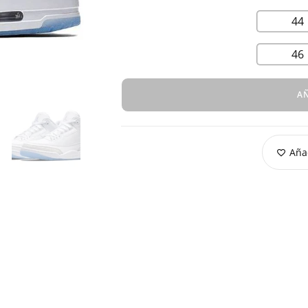
44
46
AÑ
Añad