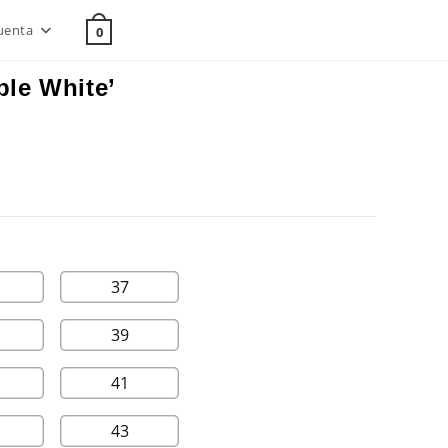
uenta
0
ple White’
37
39
41
43