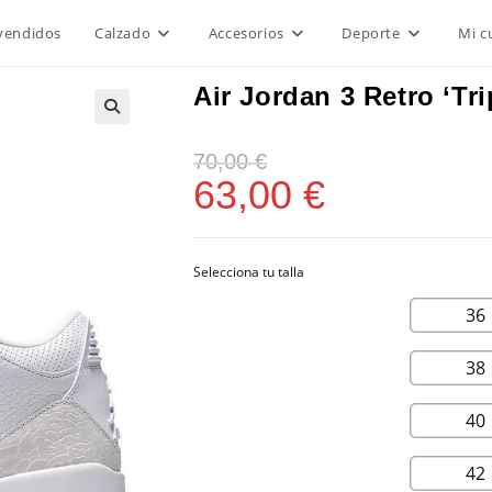
vendidos
Calzado
Accesorios
Deporte
Mi c
Air Jordan 3 Retro ‘Tri
70,00
€
63,00
€
36
38
40
42