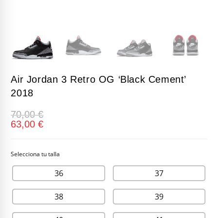
Air Jordan 3 Retro OG ‘Black Cement’
2018
70,00
€
63,00
€
36
37
38
39