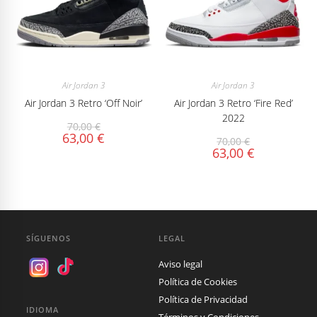
Air Jordan 3
Air Jordan 3
Air Jordan 3 Retro ‘Off Noir’
Air Jordan 3 Retro ‘Fire Red’
2022
70,00
€
63,00
€
70,00
€
63,00
€
SÍGUENOS
LEGAL
Aviso legal
Política de Cookies
Política de Privacidad
IDIOMA