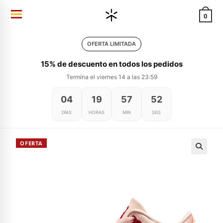
Ir
0
al
contenido
OFERTA LIMITADA
15% de descuento en todos los pedidos
Termina el viernes 14 a las 23:59
04
19
57
52
DÍAS
HORAS
MIN
SEG
OFERTA