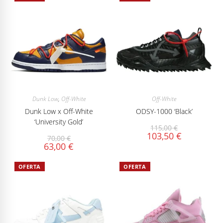
Dunk Low
,
Off-White
Off-White
Dunk Low x Off-White
ODSY-1000 ‘Black’
‘University Gold’
115,00
€
103,50
€
70,00
€
63,00
€
OFERTA
OFERTA