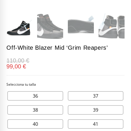
Off-White Blazer Mid ‘Grim Reapers’
110,00
€
99,00
€
36
37
38
39
40
41