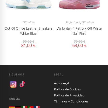
Off-White
Air Jordan 4
,
Off-White
Out Of Office Leather Sneakers
Air Jordan 4 Retro x Off-White
‘White Blue’
‘Sail Pink’
90,00
€
70,00
€
81,00
€
63,00
€
SÍGUENOS
LEGAL
Aviso legal
Política de Cookies
Política de Privacidad
IDIOMA
Términos y Condiciones