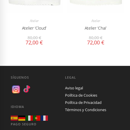
Atelier
Atelier
Atelier ‘Cloud’
Atelier ‘Chai’
80,00
€
80,00
€
72,00
€
72,00
€
SÍGUENOS
LEGAL
Aviso legal
Política de Cookies
Política de Privacidad
IDIOMA
Términos y Condiciones
PAGO SEGURO