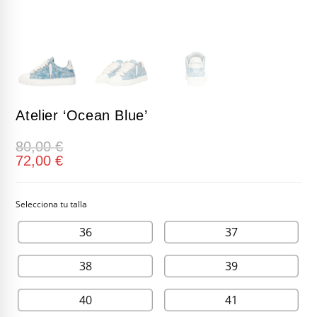
Atelier ‘Ocean Blue’
80,00
€
72,00
€
36
37
38
39
40
41