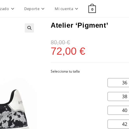
lzado
Deporte
Mi cuenta
0
Atelier ‘Pigment’
80,00
€
72,00
€
36
38
40
42