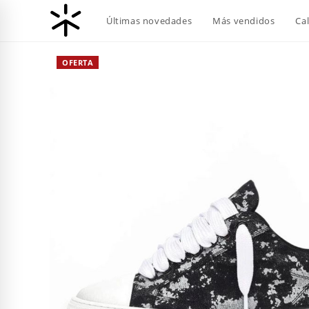
Ir
Últimas novedades
Más vendidos
Ca
al
contenido
OFERTA