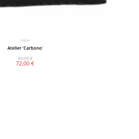
Atelier
Atelier ‘Carbono’
80,00
€
72,00
€