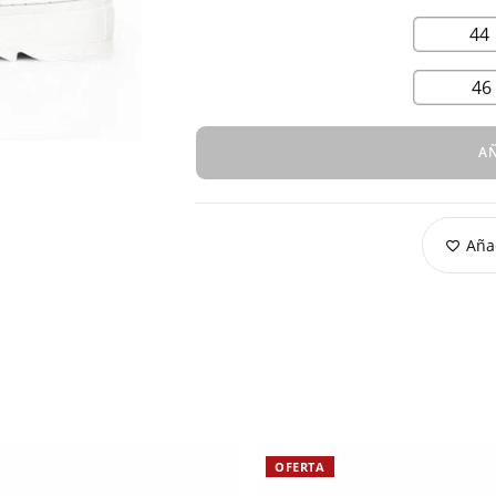
44
46
AÑ
Añad
OFERTA