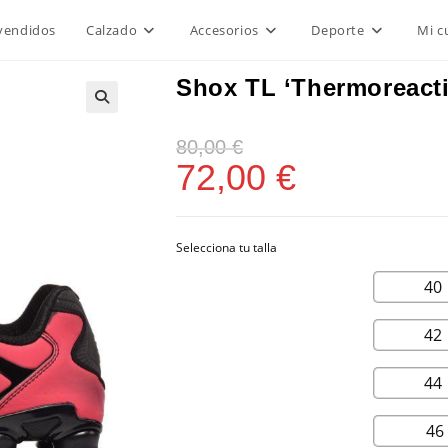
vendidos
Calzado
Accesorios
Deporte
Mi c
Shox TL ‘Thermoreact
80,00
€
72,00
€
40
42
44
46