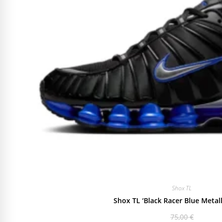
Shox TL
Shox TL ‘Black Racer Blue Metalli
75,00
€