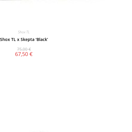
Shox TL
Shox TL x Skepta ‘Black’
75,00
€
67,50
€