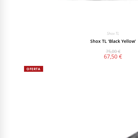
Shox TL
Shox TL ‘Black Yellow’
75,00
€
67,50
€
OFERTA