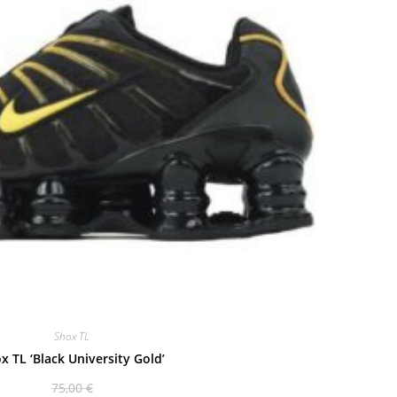
Shox TL
x TL ‘Black University Gold’
75,00
€