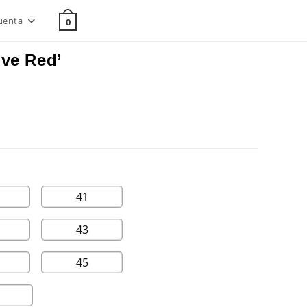
uenta
0
ive Red’
41
43
45