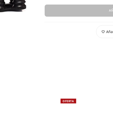
AÑ
Añad
OFERTA