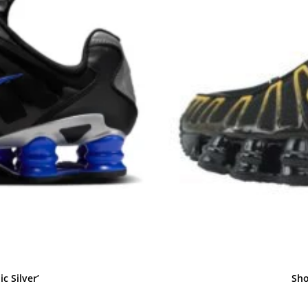
c Silver’
Sho