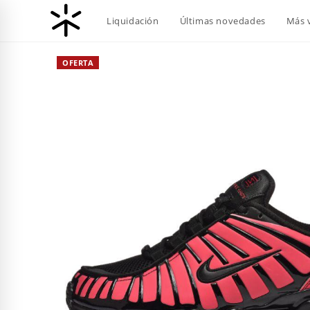
Ir
Liquidación
Últimas novedades
Más 
al
contenido
OFERTA