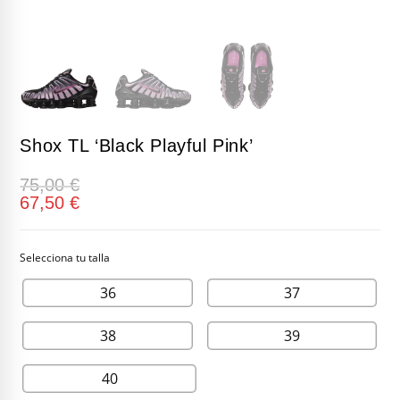
Shox TL ‘Black Playful Pink’
75,00
€
67,50
€
36
37
38
39
40