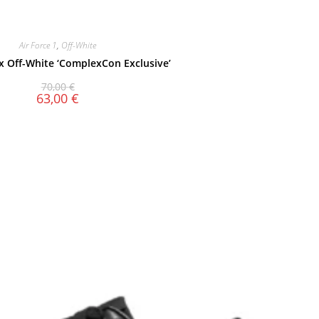
Air Force 1
,
Off-White
 x Off-White ‘ComplexCon Exclusive’
70,00
€
63,00
€