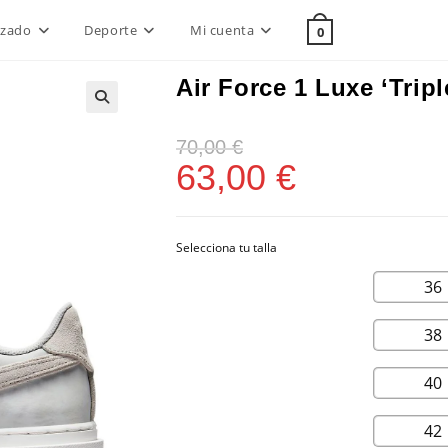
lzado
Deporte
Mi cuenta
0
Air Force 1 Luxe ‘Tripl
70,00
€
63,00
€
36
38
40
42