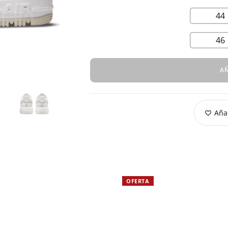
44
46
AÑ
Añad
OFERTA