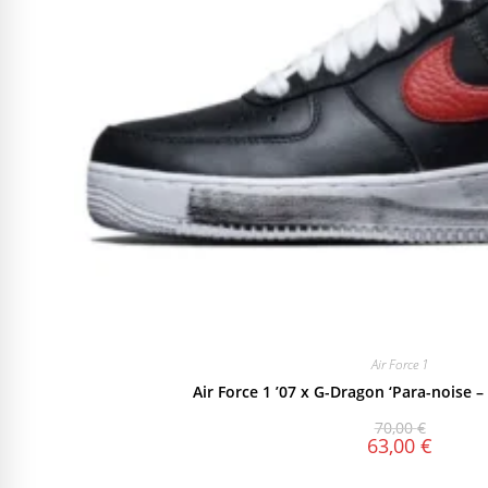
Air Force 1
Air Force 1 ’07 x G-Dragon ‘Para-noise –
70,00
€
63,00
€