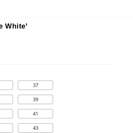
e White’
37
39
41
43