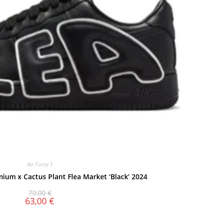
Air Force 1
mium x Cactus Plant Flea Market ‘Black’ 2024
70,00
€
63,00
€