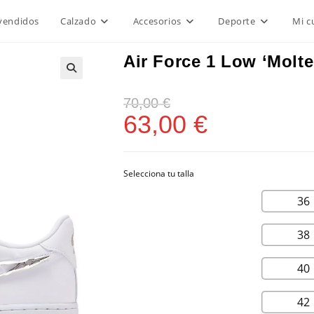
vendidos
Calzado
Accesorios
Deporte
Mi c
Air Force 1 Low ‘Molte
70,00
€
63,00
€
36
38
40
42