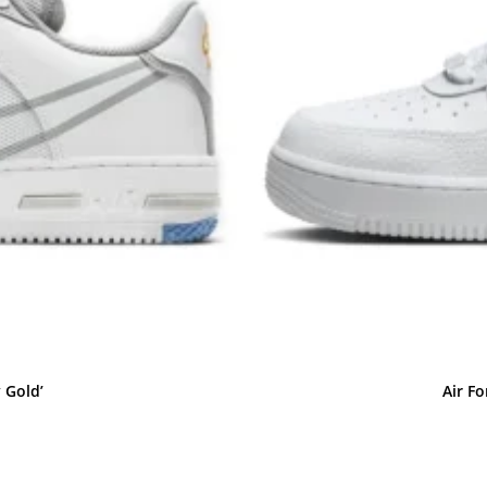
 Gold’
Air Fo