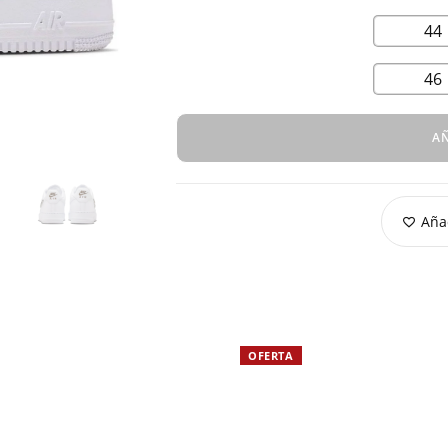
44
46
AÑ
Añad
OFERTA