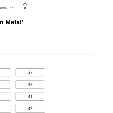
uenta
0
n Metal’
37
39
41
43