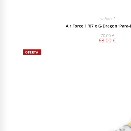
Air Force 1
Air Force 1 ’07 x G-Dragon ‘Para-
70,00
€
63,00
€
OFERTA