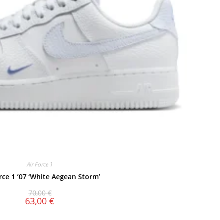
Air Force 1
rce 1 ’07 ‘White Aegean Storm’
70,00
€
63,00
€