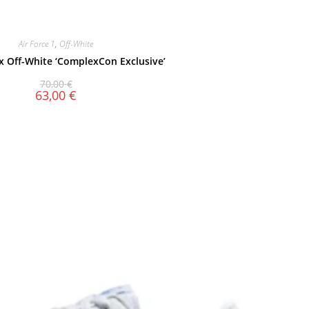
Air Force 1
,
Off-White
 x Off-White ‘ComplexCon Exclusive’
70,00
€
63,00
€