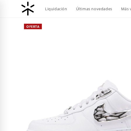
Ir
Liquidación
Últimas novedades
Más 
al
contenido
OFERTA