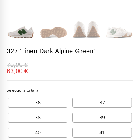
327 ‘Linen Dark Alpine Green’
70,00
€
63,00
€
36
37
38
39
40
41