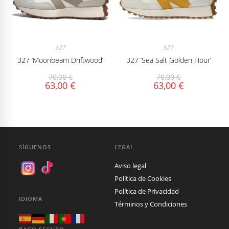
327
327
327 ‘Moonbeam Driftwood’
327 ‘Sea Salt Golden Hour’
70,00
€
70,00
€
63,00
€
63,00
€
SÍGUENOS
LEGAL
Aviso legal
Política de Cookies
Política de Privacidad
IDIOMA
Términos y Condiciones