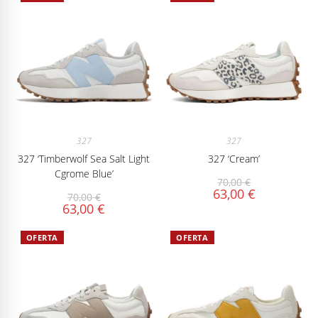
327
327
327 ‘Timberwolf Sea Salt Light
327 ‘Cream’
Cgrome Blue’
70,00
€
63,00
€
70,00
€
63,00
€
OFERTA
OFERTA