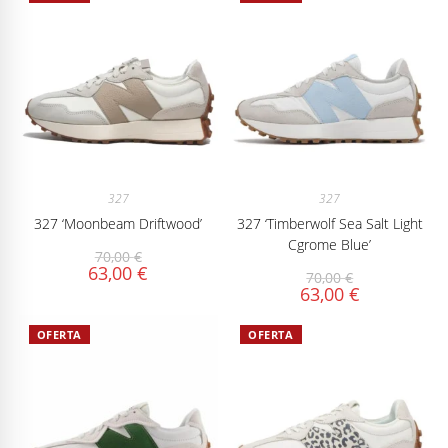
327
327
327 ‘Moonbeam Driftwood’
327 ‘Timberwolf Sea Salt Light
Cgrome Blue’
70,00
€
63,00
€
70,00
€
63,00
€
OFERTA
OFERTA