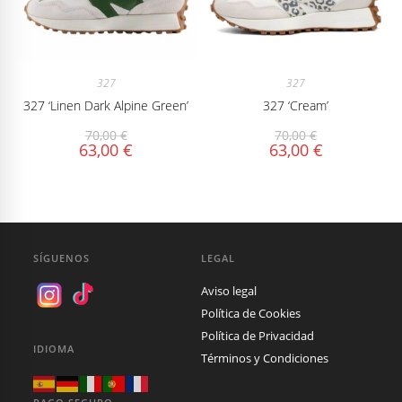
327
327
327 ‘Linen Dark Alpine Green’
327 ‘Cream’
70,00
€
70,00
€
63,00
€
63,00
€
SÍGUENOS
LEGAL
Aviso legal
Política de Cookies
Política de Privacidad
IDIOMA
Términos y Condiciones