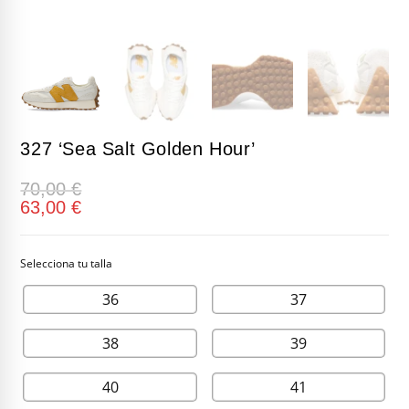
327 ‘Sea Salt Golden Hour’
70,00
€
63,00
€
36
37
38
39
40
41