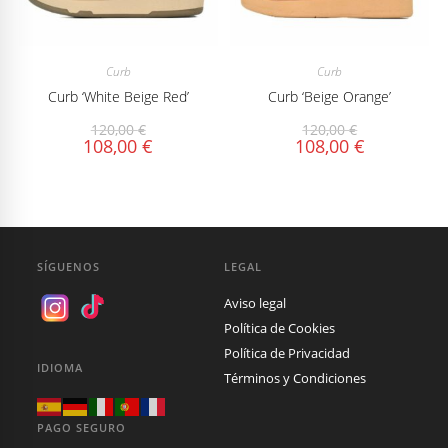
Curb
Curb
Curb ‘White Beige Red’
Curb ‘Beige Orange’
120,00
€
120,00
€
108,00
€
108,00
€
SÍGUENOS
LEGAL
Aviso legal
Política de Cookies
Política de Privacidad
IDIOMA
Términos y Condiciones
PAGO SEGURO