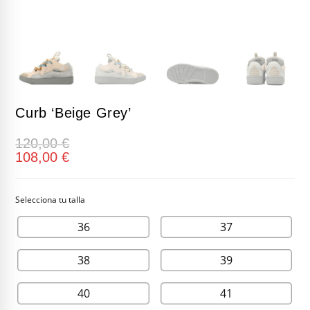
Curb ‘Beige Grey’
120,00
€
108,00
€
36
37
38
39
40
41