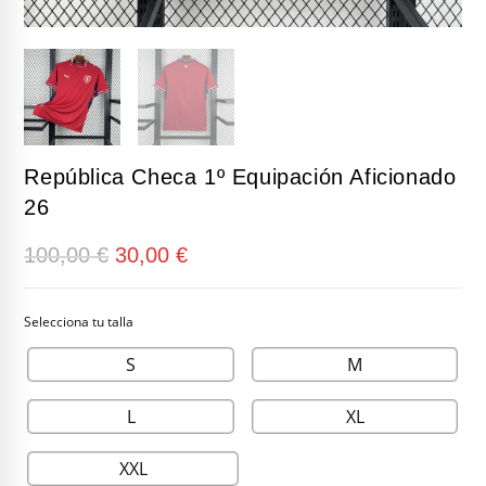
República Checa 1º Equipación Aficionado
26
El
El
100,00
€
30,00
€
precio
precio
original
actual
era:
es:
100,00 €.
30,00 €.
S
M
L
XL
XXL