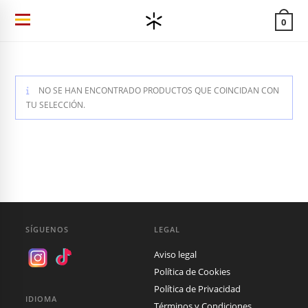
Ir
0
al
contenido
NO SE HAN ENCONTRADO PRODUCTOS QUE COINCIDAN CON
TU SELECCIÓN.
SÍGUENOS
LEGAL
Aviso legal
Política de Cookies
Política de Privacidad
IDIOMA
Términos y Condiciones