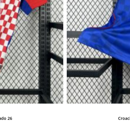
ado 26
Croac