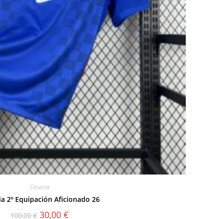
Croacia
ia 2º Equipación Aficionado 26
El
El
30,00
€
100,00
€