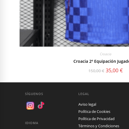
Croacia
Croacia 2º Equipación Jugad
El
El
35,00
€
150,00
€
precio
pre
original
act
era:
es:
150,00 €.
35,
SÍGUENOS
LEGAL
Aviso legal
Política de Cookies
Política de Privacidad
IDIOMA
Términos y Condiciones