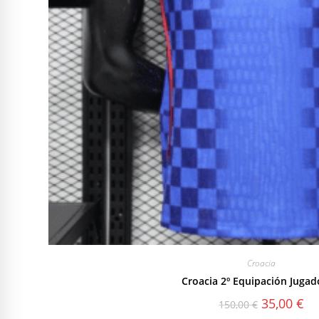
Croacia
Croacia 2º Equipación Jugad
El
El
35,00
€
150,00
€
precio
pre