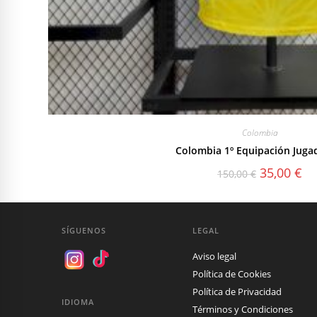
Colombia
Colombia 1º Equipación Juga
El
El
35,00
€
150,00
€
precio
pre
original
act
era:
es:
150,00 €.
35,
SÍGUENOS
LEGAL
Aviso legal
Política de Cookies
Política de Privacidad
IDIOMA
Términos y Condiciones