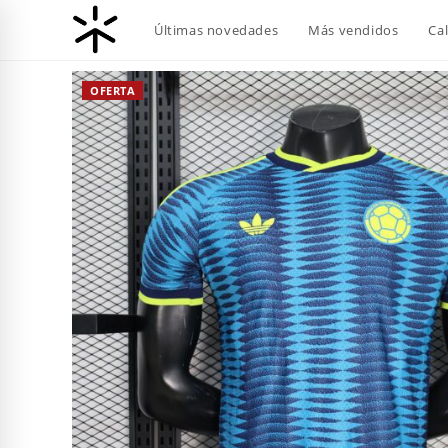
Ir
Últimas novedades
Más vendidos
Ca
al
contenido
OFERTA