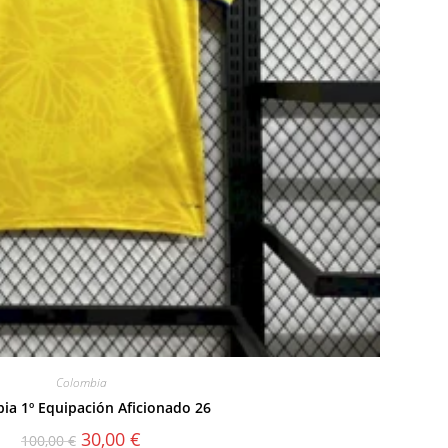
Colombia
ia 1º Equipación Aficionado 26
El
El
30,00
€
100,00
€