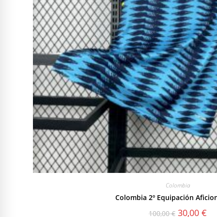
Colombia
Colombia 2º Equipación Aficio
El
El
30,00
€
100,00
€