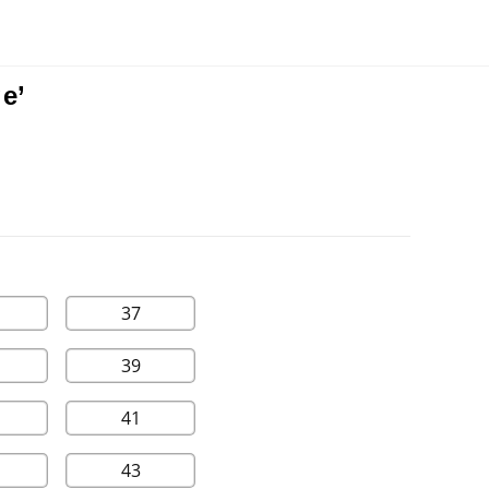
e’
37
39
41
43