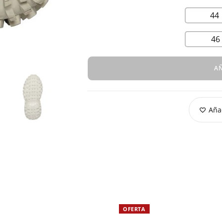
44
46
AÑ
Añad
OFERTA