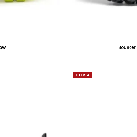
ow’
Bouncer 
OFERTA