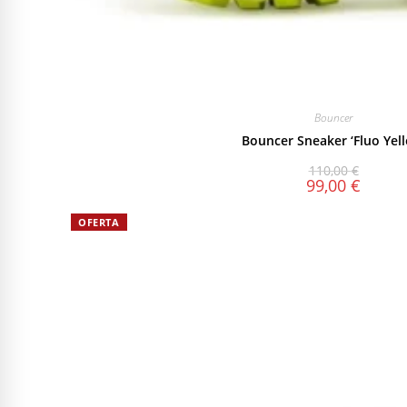
Bouncer
Bouncer Sneaker ‘Fluo Yell
110,00
€
99,00
€
OFERTA