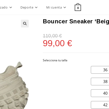
lzado
Deporte
Mi cuenta
0
Bouncer Sneaker ‘Beig
110,00
€
99,00
€
36
38
40
42