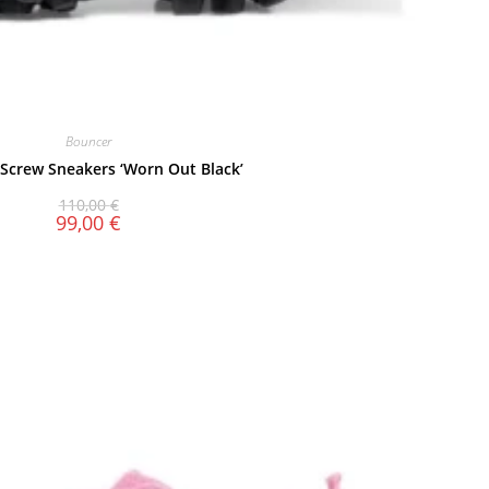
Bouncer
Screw Sneakers ‘Worn Out Black’
110,00
€
99,00
€