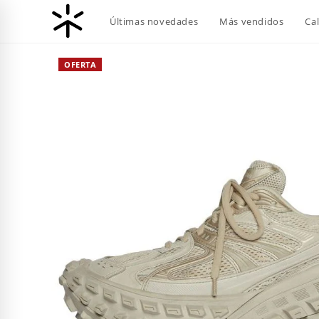
Ir
Últimas novedades
Más vendidos
Ca
al
contenido
OFERTA