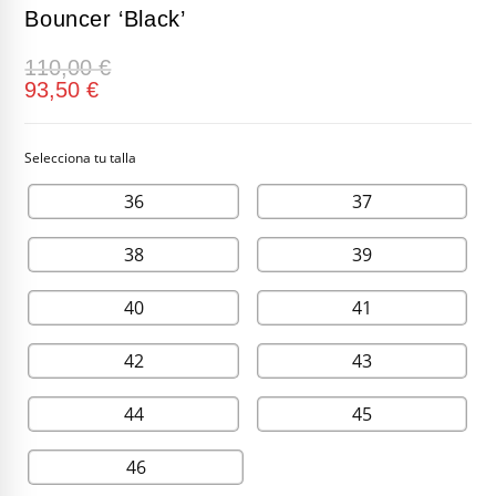
Bouncer ‘Black’
110,00
€
93,50
€
36
37
38
39
40
41
42
43
44
45
46