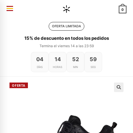
Ir
0
al
contenido
OFERTA LIMITADA
15% de descuento en todos los pedidos
Termina el viernes 14 a las 23:59
04
14
52
59
DÍAS
HORAS
MIN
SEG
OFERTA