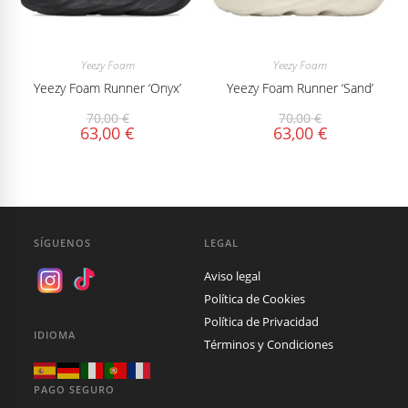
Yeezy Foam
Yeezy Foam
Yeezy Foam Runner ‘Onyx’
Yeezy Foam Runner ‘Sand’
70,00
€
70,00
€
63,00
€
63,00
€
SÍGUENOS
LEGAL
Aviso legal
Política de Cookies
Política de Privacidad
IDIOMA
Términos y Condiciones
PAGO SEGURO