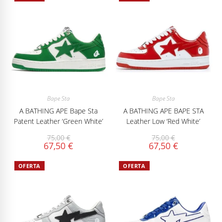
Bape Sta
Bape Sta
A BATHING APE Bape Sta
A BATHING APE BAPE STA
Patent Leather ‘Green White’
Leather Low ‘Red White’
75,00
€
75,00
€
67,50
€
67,50
€
OFERTA
OFERTA