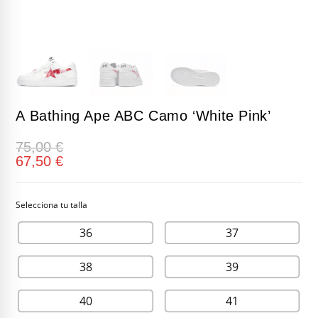
A Bathing Ape ABC Camo ‘White Pink’
75,00
€
67,50
€
36
37
38
39
40
41