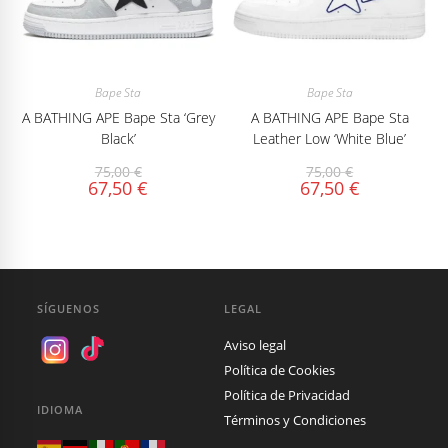
Bape Sta
Bape Sta
A BATHING APE Bape Sta ‘Grey
A BATHING APE Bape Sta
Black’
Leather Low ‘White Blue’
75,00
€
75,00
€
67,50
€
67,50
€
SÍGUENOS
LEGAL
Aviso legal
Política de Cookies
Política de Privacidad
IDIOMA
Términos y Condiciones