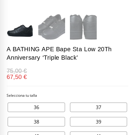
A BATHING APE Bape Sta Low 20Th
Anniversary ‘Triple Black’
75,00
€
67,50
€
36
37
38
39