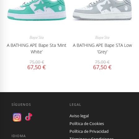
Bape Sta
Bape Sta
A BATHING APE Bape Sta ‘Mint
A BATHING APE Bape STA Low
White’
‘Grey’
75,00
€
75,00
€
67,50
€
67,50
€
SÍGUENOS
LEGAL
Aviso legal
Política de Cookies
Política de Privacidad
IDIOMA