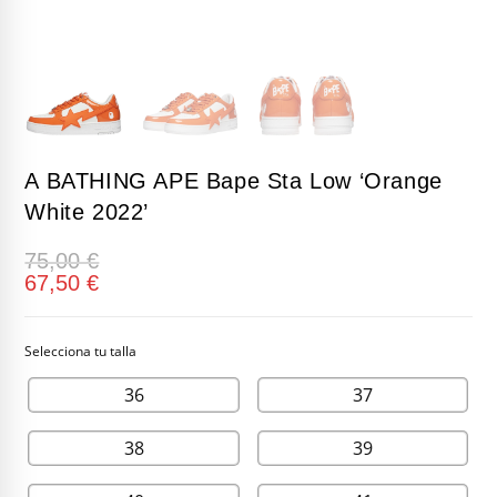
A BATHING APE Bape Sta Low ‘Orange
White 2022’
75,00
€
67,50
€
36
37
38
39