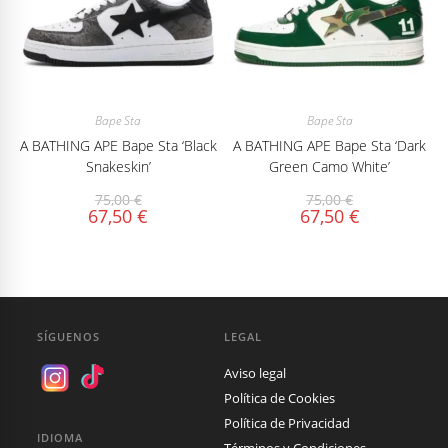
Bape Sta
Bape Sta
A BATHING APE Bape Sta ‘Black
A BATHING APE Bape Sta ‘Dark
Snakeskin’
Green Camo White’
75,00
€
75,00
€
67,50
€
67,50
€
SÍGUENOS
LEGAL
Aviso legal
Política de Cookies
Política de Privacidad
IDIOMA