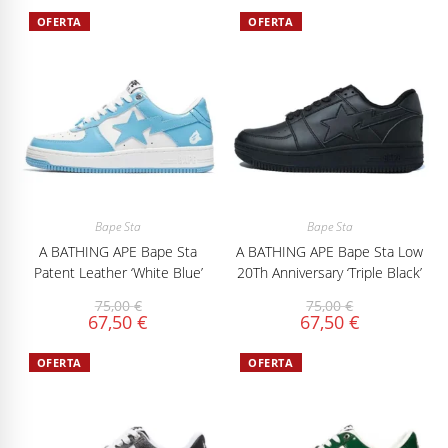
OFERTA
OFERTA
Bape Sta
Bape Sta
A BATHING APE Bape Sta
A BATHING APE Bape Sta Low
Patent Leather ‘White Blue’
20Th Anniversary ‘Triple Black’
75,00
€
75,00
€
67,50
€
67,50
€
OFERTA
OFERTA