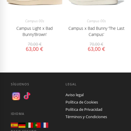
Campus 00s
Campus 00s
Campus Light x Bad
Campus x Bad Bunny ‘The Last
Bunny’Brown’
Campus’
70,00
€
70,00
€
63,00
€
63,00
€
SÍGUENOS
LEGAL
Aviso legal
Política de Cookies
Política de Privacidad
IDIOMA
Términos y Condiciones