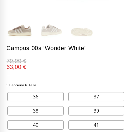
Campus 00s ‘Wonder White’
70,00
€
63,00
€
36
37
38
39
40
41