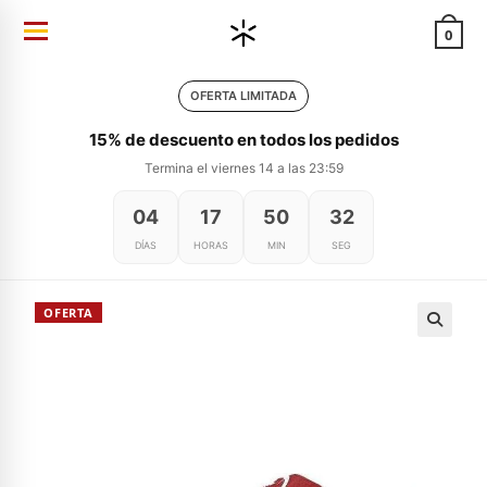
Ir
0
al
contenido
OFERTA LIMITADA
15% de descuento en todos los pedidos
Termina el viernes 14 a las 23:59
04
17
50
31
DÍAS
HORAS
MIN
SEG
OFERTA