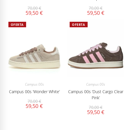
70,00
€
70,00
€
59,50
€
59,50
€
OFERTA
OFERTA
Campus 00s
Campus 00s
Campus 00s ‘Wonder White’
Campus 00s ‘Dust Cargo Clear
Pink’
70,00
€
59,50
€
70,00
€
59,50
€