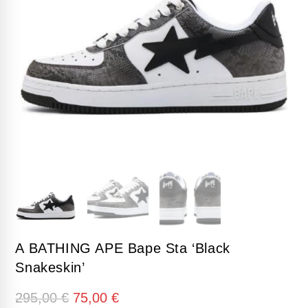
A BATHING APE Bape Sta ‘Black
Snakeskin’
El
El
295,00
€
75,00
€
precio
precio