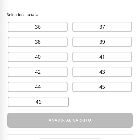
original
actual
era:
es:
295,00 €.
75,00 €.
36
37
38
39
40
41
42
43
44
45
46
AÑADIR AL CARRITO