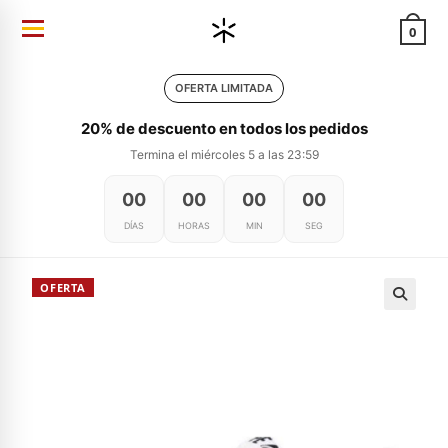
Ir
0
al
contenido
OFERTA LIMITADA
20% de descuento en todos los pedidos
Termina el miércoles 5 a las 23:59
00
00
00
00
DÍAS
HORAS
MIN
SEG
OFERTA