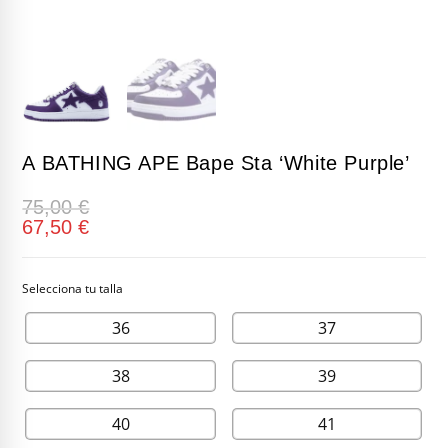
A BATHING APE Bape Sta ‘White Purple’
75,00
€
67,50
€
36
37
38
39
40
41