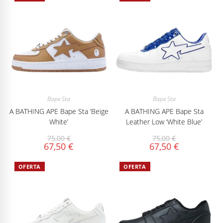
Bape Sta
Bape Sta
A BATHING APE Bape Sta ‘Beige
A BATHING APE Bape Sta
White’
Leather Low ‘White Blue’
75,00
€
75,00
€
67,50
€
67,50
€
OFERTA
OFERTA