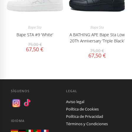
Bape Sta
Bape Sta
Bape STA #9 ‘White’
A BATHING APE Bape Sta Low
20Th Anniversary ‘Triple Black’
75,00
€
67,50
€
75,00
€
67,50
€
SÍGUENOS
LEGAL
Aviso legal
Política de Cookies
Política de Privacidad
IDIOMA
Términos y Condiciones