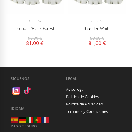
Thunder
Thunder
Thunder ‘Black Forest’
Thunder ‘White’
90,00
€
90,00
€
81,00
€
81,00
€
SÍGUENOS
LEGAL
Aviso legal
Política de Cookies
Política de Privacidad
IDIOMA
Términos y Condiciones
PAGO SEGURO