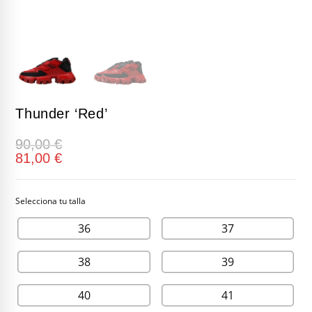
Thunder ‘Red’
90,00
€
81,00
€
36
37
38
39
40
41